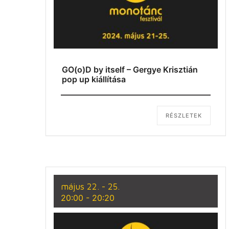
GO(o)D by itself – Gergye Krisztián
pop up kiállítása
RÉSZLETEK
május 22. - 25.
20:00
-
20:20