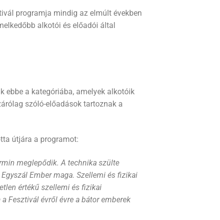
ztivál programja mindig az elmúlt években
elkedőbb alkotói és előadói által
k ebbe a kategóriába, amelyek alkotóik
zárólag szóló-előadások tartoznak a
otta útjára a programot:
ármin meglepődik. A technika szülte
 Egyszál Ember maga. Szellemi és fizikai
tlen értékű szellemi és fizikai
a Fesztivál évről évre a bátor emberek