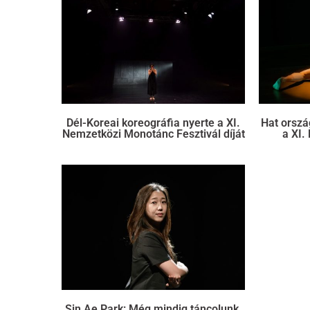
Dél-Koreai koreográfia nyerte a XI.
Hat orszá
Nemzetközi Monotánc Fesztivál díját
a XI.
Sin Ae Park: Még mindig táncolunk,