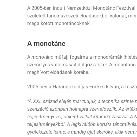
A 2005-ben indult Nemzetközi
Monotánc
Fesztivál 
született táncművészeti előadásokból válogat, mint
megalkotott
monotáncoknak
.
A monotánc
A
monotánc
műfaji fogalma a monodrámák ihletésér
személyes vallomásait dolgozzák fel. A monotánc 
meghívott előadások körébe.
2005-ben a Harangozó-díjas Énekes István, a feszti
“A XXI. század elején már tudjuk, a technika szint
szenzáció azonban holnapra szertefoszlik. Az érték
teljesítményével, önként vállalt kitárulkozásával. A
teljesítményekből. A legkiválóbb kortárs táncművés
gyülekezete lenne, a mindig újat akaróké, akik nem 