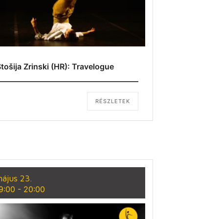
tošija Zrinski (HR): Travelogue
RÉSZLETEK
ájus 23.
9:00
-
20:00