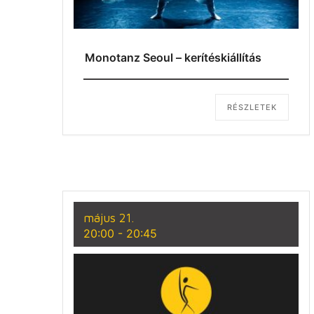
Monotanz Seoul – kerítéskiállítás
RÉSZLETEK
május 21.
20:00
-
20:45