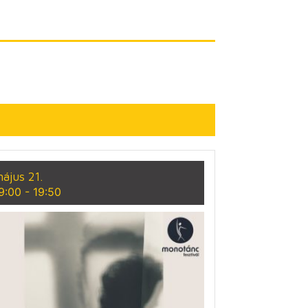
ájus 21.
9:00
-
19:50