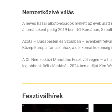
Nemzetközivé válás
A neves hazai alkotó-előadók mellett az évek alat
állomásaként pedig 2019-ben Dél-Koreában, Szöul
Azóta – Budapesten és Szöulban – évenként felvált
Közép-Európa Táncszínház, a dél-koreai közönség í
A XI. Nemzetközi Monotánc Fesztivál végén – a ha
legjobbnak ítélt előadását. 2024-ben a díjat Kim 
Fesztiválhírek