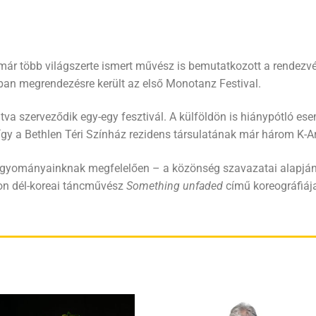
t már több világszerte ismert művész is bemutatkozott a rendez
ban megrendezésre került az első Monotanz Festival.
va szerveződik egy-egy fesztivál. A külföldön is hiánypótló e
gy a Bethlen Téri Színház rezidens társulatának már három K-Ar
gyományainknak megfelelően – a közönség szavazatai alapján M
Won dél-koreai táncművész
Something unfaded
című koreográfiája