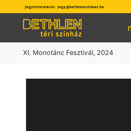
jegyinformáció: jegy@bethlenszinhaz.hu
XI. Monotánc Fesztivál, 2024