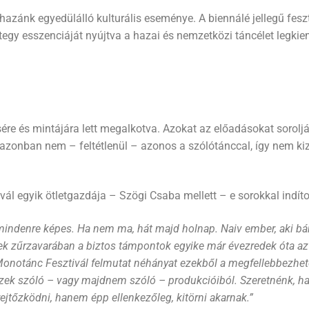
hazánk egyedülálló kulturális eseménye. A biennálé jellegű fes
egy esszenciáját nyújtva a hazai és nemzetközi táncélet legkiem
e és mintájára lett megalkotva. Azokat az előadásokat soroljá
azonban nem – feltétlenül – azonos a szólótánccal, így nem ki
vál egyik ötletgazdája – Szögi Csaba mellett – e sorokkal indít
e mindenre képes. Ha nem ma, hát majd holnap. Naiv ember, aki b
ek zűrzavarában a biztos támpontok egyike már évezredek óta az
 Monotánc Fesztivál felmutat néhányat ezekből a megfellebbezhete
zek szóló – vagy majdnem szóló – produkcióiból. Szeretnénk, ha 
rejtőzködni, hanem épp ellenkezőleg, kitörni akarnak.”