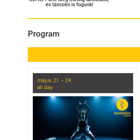
és táncolni is fogunk!
Program
május 21. - 24.
all day