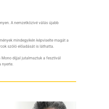
vényen. A nemzetközivé válás újabb
semények mindegyikén képviselte magát a
cok szóló előadását is láthatta.
ono díjjal jutalmaztuk a fesztivál
 nyerte.