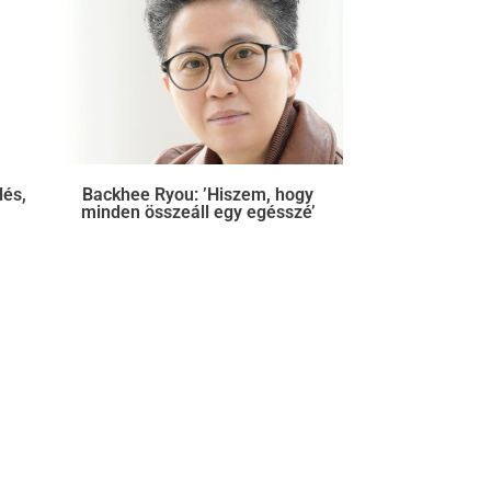
lés,
Backhee Ryou: ’Hiszem, hogy
minden összeáll egy egésszé’