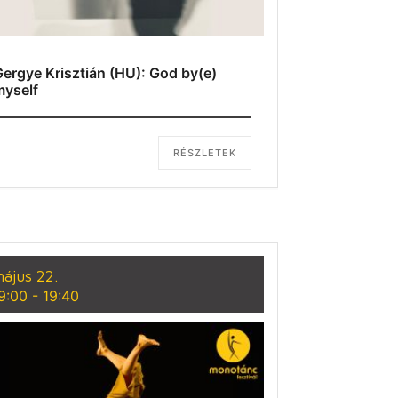
ergye Krisztián (HU): God by(e)
myself
RÉSZLETEK
ájus 22.
9:00
-
19:40