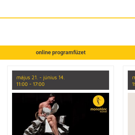
online programfüzet
május 21.
- június 14.
m
11:00
-
17:00
1