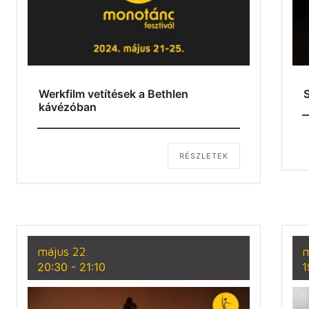
Werkfilm vetítések a Bethlen
S
kávézóban
RÉSZLETEK
május 22.
m
20:30
-
21:10
1