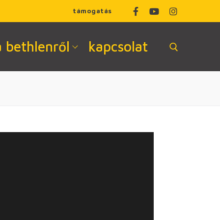
támogatás
a bethlenről
kapcsolat