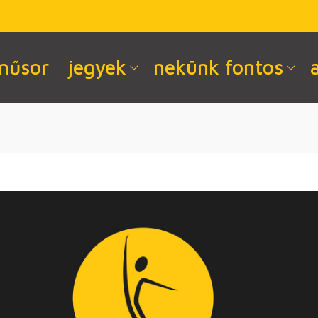
műsor
jegyek
nekünk fontos